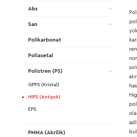
Abs
Pol
pol
San
yük
Polikarbonat
kar
ren
Poliasetal
nor
sol
Polistren (PS)
alı
GPPS (Kristal)
has
Hig
HIPS (Antişok)
pol
EPS
ola
adl
bul
PMMA (Akrilik)