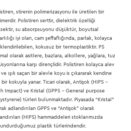
istiren, stirenin polimerizasyonu ile üretilen bir
imerdir. Polistiren serttir, dielektrik özelliği
sektir, su absorpsuyonu düşüktür, boyutsal
arlılığı iyi olan, cam şeffaflığında, parlak, kolayca
klendirilebilen, kokusuz bir termoplastiktir. PS
mal olarak asitlere, bazlara, alkollere, yağlara, tuz
üsyonlarına karşı dirençlidir. Polistiren kolayca alev
r ve ışık saçan bir alevle koyu is çıkararak kendine
 bir kokuyla yanar. Ticari olarak, Antişok (HIPS –
h Impact) ve Kristal (GPPS – General purpose
ystyrene) türleri bulunmaktadır. Piyasada “Kristal”
rak adlandırılan GPPS ve “Antişok” olarak
andırılan (HIPS) hammaddeleri stoklarımızda
undurduğumuz plastik türlerindendir.